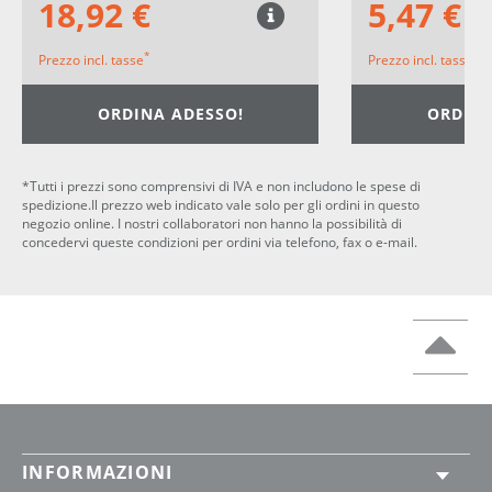
18,92 €
5,47 €
*
*
Prezzo incl. tasse
Prezzo incl. tasse
ORDINA ADESSO!
ORDINA
*Tutti i prezzi sono comprensivi di IVA e non includono le spese di
spedizione.Il prezzo web indicato vale solo per gli ordini in questo
negozio online. I nostri collaboratori non hanno la possibilità di
concedervi queste condizioni per ordini via telefono, fax o e-mail.
INFORMAZIONI