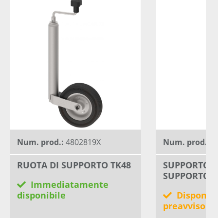
Num. prod.:
4802819X
Num. prod.:
4
RUOTA DI SUPPORTO TK48
SUPPORTO R
SUPPORTO
Immediatamente
disponibile
Disponibi
preavviso