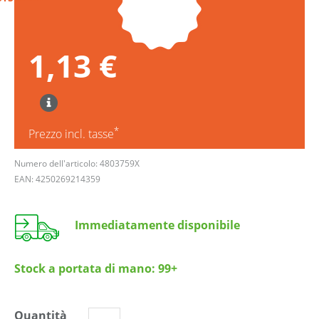
1,13 €
*
Prezzo incl. tasse
Numero dell'articolo: 4803759X
EAN: 4250269214359
Immediatamente disponibile
Stock a portata di mano:
99+
Quantità