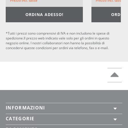
Prezzo incl. tasse
Prezzo incl. tasse
ORDINA ADESSO!
ORDINA
*Tutti i prezzi sono comprensivi di IVA e non includono le spese di
spedizione.Il prezzo web indicato vale solo per gli ordini in questo
negozio online. I nostri collaboratori non hanno la possibilità di
concedervi queste condizioni per ordini via telefono, fax o e-mail.
INFORMAZIONI
CATEGORIE