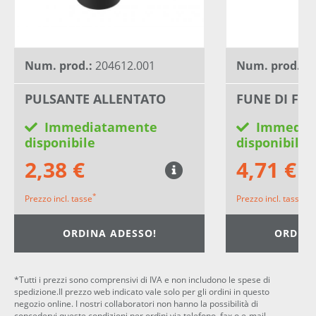
Num. prod.:
204612.001
Num. prod.:
2
PULSANTE ALLENTATO
FUNE DI FU
Immediatamente
Immedia
disponibile
disponibile
2,38 €
4,71 €
*
*
Prezzo incl. tasse
Prezzo incl. tasse
ORDINA ADESSO!
ORDINA
*Tutti i prezzi sono comprensivi di IVA e non includono le spese di
spedizione.Il prezzo web indicato vale solo per gli ordini in questo
negozio online. I nostri collaboratori non hanno la possibilità di
concedervi queste condizioni per ordini via telefono, fax o e-mail.