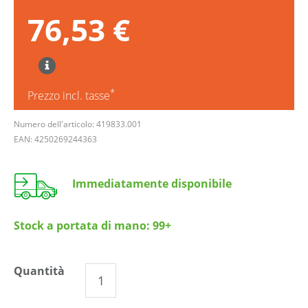
76,53 €
*
Prezzo incl. tasse
Numero dell'articolo: 419833.001
EAN: 4250269244363
Immediatamente disponibile
Stock a portata di mano:
99+
Quantità