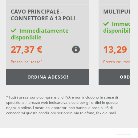
CAVO PRINCIPALE -
MULTIPUNT
CONNETTORE A 13 POLI
Immedia
Immediatamente
disponibile
disponibile
27,37 €
13,29 €
*
*
Prezzo incl. tasse
Prezzo incl. tasse
ORDINA ADESSO!
ORDINA
*Tutti i prezzi sono comprensivi di IVA e non includono le spese di
spedizione.Il prezzo web indicato vale solo per gli ordini in questo
negozio online. I nostri collaboratori non hanno la possibilità di
concedervi queste condizioni per ordini via telefono, fax o e-mail.