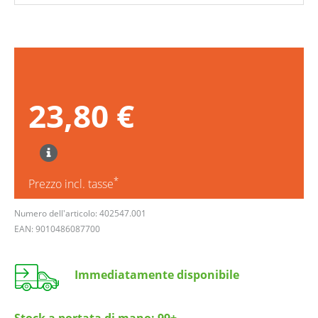
23,80 €
*
Prezzo incl. tasse
Numero dell'articolo: 402547.001
EAN: 9010486087700
Immediatamente disponibile
Stock a portata di mano:
99+