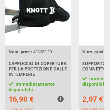
Num. prod.:
406682.001
Num. prod.:
4
CAPPUCCIO DI COPERTURA
SUPPORTO P
PER LA PROTEZIONE DALLE
CONNETTORI 
INTEMPERIE
Immedia
Immediatamente
disponibile
disponibile
16,90 €
2,07 €
*
*
Prezzo incl. tasse
Prezzo incl. tasse