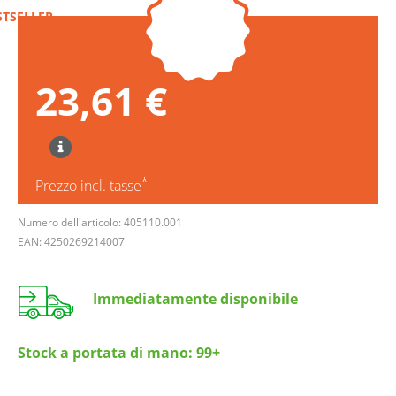
STSELLER
23,61 €
*
Prezzo incl. tasse
Numero dell'articolo: 405110.001
EAN: 4250269214007
Immediatamente disponibile
Stock a portata di mano:
99+