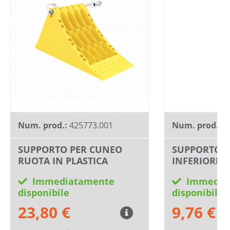
Num. prod.:
425773.001
Num. prod.:
4
SUPPORTO PER CUNEO
SUPPORTO P
RUOTA IN PLASTICA
INFERIORE I
Immediatamente
Immedia
disponibile
disponibile
23,80 €
9,76 €