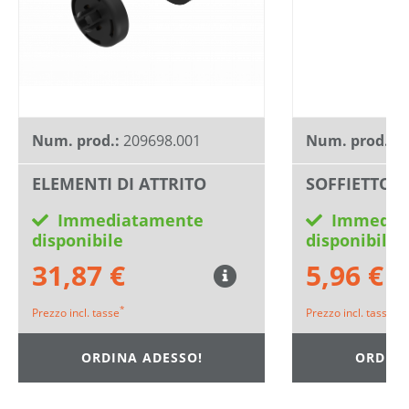
Num. prod.:
209698.001
Num. prod.:
6
ELEMENTI DI ATTRITO
SOFFIETTO
Immediatamente
Immedia
disponibile
disponibile
31,87 €
5,96 €
*
*
Prezzo incl. tasse
Prezzo incl. tasse
ORDINA ADESSO!
ORDINA