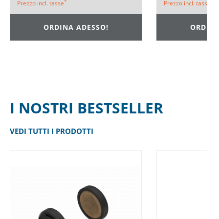
*
*
Prezzo incl. tasse
Prezzo incl. tasse
ORDINA ADESSO!
ORDINA
I NOSTRI BESTSELLER
VEDI TUTTI I PRODOTTI