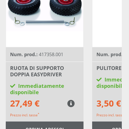
Num. prod.:
417358.001
Num. prod.:
4
RUOTA DI SUPPORTO
PULITORE PE
DOPPIA EASYDRIVER
Immedia
Immediatamente
disponibile
disponibile
27,49 €
3,50 €
*
*
Prezzo incl. tasse
Prezzo incl. tasse